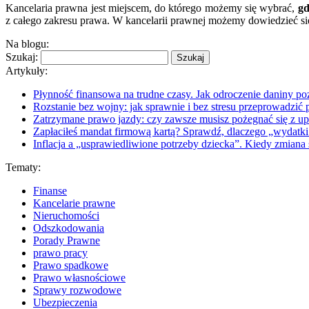
Kancelaria prawna jest miejscem, do którego możemy się wybrać,
gd
z całego zakresu prawa. W kancelarii prawnej możemy dowiedzieć s
Na blogu:
Szukaj:
Artykuły:
Płynność finansowa na trudne czasy. Jak odroczenie daniny p
Rozstanie bez wojny: jak sprawnie i bez stresu przeprowadzić
Zatrzymane prawo jazdy: czy zawsze musisz pożegnać się z up
Zapłaciłeś mandat firmową kartą? Sprawdź, dlaczego „wydatki 
Inflacja a „usprawiedliwione potrzeby dziecka”. Kiedy zmian
Tematy:
Finanse
Kancelarie prawne
Nieruchomości
Odszkodowania
Porady Prawne
prawo pracy
Prawo spadkowe
Prawo własnościowe
Sprawy rozwodowe
Ubezpieczenia