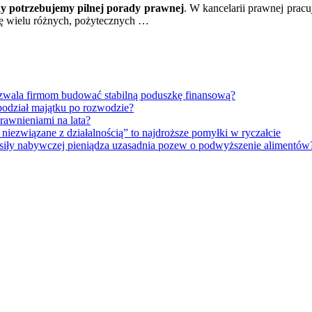
y potrzebujemy pilnej porady prawnej
. W kancelarii prawnej pracu
ię wielu różnych, pożytecznych …
ozwala firmom budować stabilną poduszkę finansową?
 podział majątku po rozwodzie?
rawnieniami na lata?
niezwiązane z działalnością” to najdroższe pomyłki w ryczałcie
a siły nabywczej pieniądza uzasadnia pozew o podwyższenie alimentów