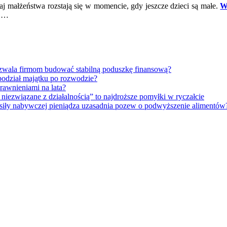
aj małżeństwa rozstają się w momencie, gdy jeszcze dzieci są małe.
W
a …
ozwala firmom budować stabilną poduszkę finansową?
 podział majątku po rozwodzie?
rawnieniami na lata?
niezwiązane z działalnością” to najdroższe pomyłki w ryczałcie
a siły nabywczej pieniądza uzasadnia pozew o podwyższenie alimentów