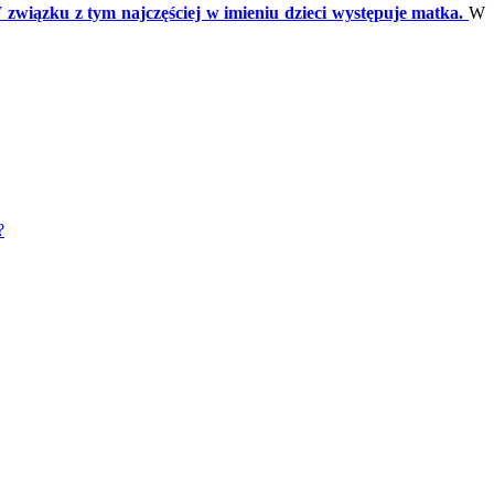
 związku z tym najczęściej w imieniu dzieci występuje matka.
W
?