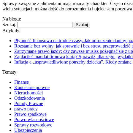
Sprawy związane z alimentami mają rozmaity charakter. Często dzisi
wielu sytuacjach można dojść do porozumienia i ojciec sam poczuw
Na blogu:
Szukaj:
Artykuły:
Płynność finansowa na trudne czasy. Jak odroczenie daniny p
Rozstanie bez wojny: jak sprawnie i bez stresu przeprowadzić
Zatrzymane prawo jazdy: czy zawsze musisz pożegnać się z up
Zapłaciłeś mandat firmową kartą? Sprawdź, dlaczego „wydatki 
Inflacja a „usprawiedliwione potrzeby dziecka”. Kiedy zmian
Tematy:
Finanse
Kancelarie prawne
Nieruchomości
Odszkodowania
Porady Prawne
prawo pracy
Prawo spadkowe
Prawo własnościowe
Sprawy rozwodowe
Ubezpieczenia