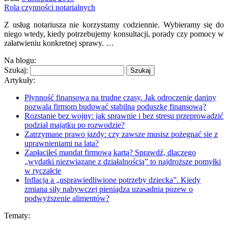
Rola czynności notarialnych
Z usług notariusza nie korzystamy codziennie. Wybieramy się do
niego wtedy, kiedy potrzebujemy konsultacji, porady czy pomocy w
załatwieniu konkretnej sprawy. …
Na blogu:
Szukaj:
Artykuły:
Płynność finansowa na trudne czasy. Jak odroczenie daniny
pozwala firmom budować stabilną poduszkę finansową?
Rozstanie bez wojny: jak sprawnie i bez stresu przeprowadzić
podział majątku po rozwodzie?
Zatrzymane prawo jazdy: czy zawsze musisz pożegnać się z
uprawnieniami na lata?
Zapłaciłeś mandat firmową kartą? Sprawdź, dlaczego
„wydatki niezwiązane z działalnością” to najdroższe pomyłki
w ryczałcie
Inflacja a „usprawiedliwione potrzeby dziecka”. Kiedy
zmiana siły nabywczej pieniądza uzasadnia pozew o
podwyższenie alimentów?
Tematy: