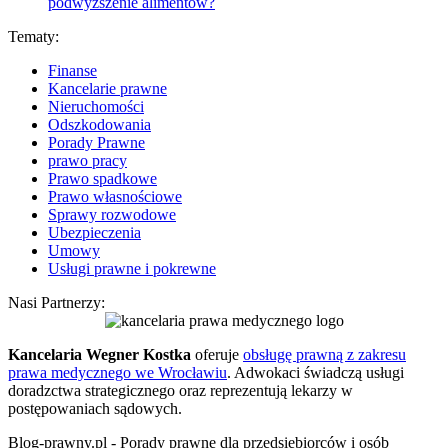
podwyższenie alimentów?
Tematy:
Finanse
Kancelarie prawne
Nieruchomości
Odszkodowania
Porady Prawne
prawo pracy
Prawo spadkowe
Prawo własnościowe
Sprawy rozwodowe
Ubezpieczenia
Umowy
Usługi prawne i pokrewne
Nasi Partnerzy:
Kancelaria Wegner Kostka
oferuje
obsługę prawną z zakresu
prawa medycznego we Wrocławiu
. Adwokaci świadczą usługi
doradzctwa strategicznego oraz reprezentują lekarzy w
postępowaniach sądowych.
Blog-prawny.pl - Porady prawne dla przedsiębiorców i osób