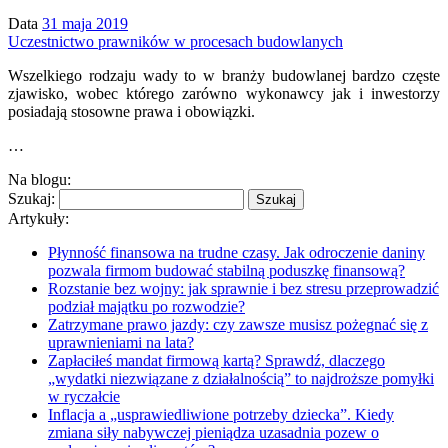
Data
31 maja 2019
Uczestnictwo prawników w procesach budowlanych
Wszelkiego rodzaju wady to w branży budowlanej bardzo częste
zjawisko, wobec którego zarówno wykonawcy jak i inwestorzy
posiadają stosowne prawa i obowiązki.
…
Na blogu:
Szukaj:
Artykuły:
Płynność finansowa na trudne czasy. Jak odroczenie daniny
pozwala firmom budować stabilną poduszkę finansową?
Rozstanie bez wojny: jak sprawnie i bez stresu przeprowadzić
podział majątku po rozwodzie?
Zatrzymane prawo jazdy: czy zawsze musisz pożegnać się z
uprawnieniami na lata?
Zapłaciłeś mandat firmową kartą? Sprawdź, dlaczego
„wydatki niezwiązane z działalnością” to najdroższe pomyłki
w ryczałcie
Inflacja a „usprawiedliwione potrzeby dziecka”. Kiedy
zmiana siły nabywczej pieniądza uzasadnia pozew o