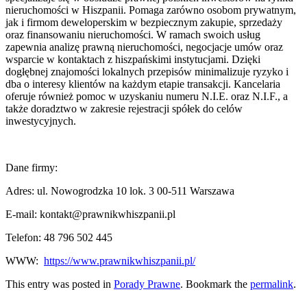
nieruchomości w Hiszpanii. Pomaga zarówno osobom prywatnym,
jak i firmom deweloperskim w bezpiecznym zakupie, sprzedaży
oraz finansowaniu nieruchomości. W ramach swoich usług
zapewnia analizę prawną nieruchomości, negocjacje umów oraz
wsparcie w kontaktach z hiszpańskimi instytucjami. Dzięki
dogłębnej znajomości lokalnych przepisów minimalizuje ryzyko i
dba o interesy klientów na każdym etapie transakcji. Kancelaria
oferuje również pomoc w uzyskaniu numeru N.I.E. oraz N.I.F., a
także doradztwo w zakresie rejestracji spółek do celów
inwestycyjnych.
Dane firmy:
Adres: ul. Nowogrodzka 10 lok. 3 00-511 Warszawa
E-mail: kontakt@prawnikwhiszpanii.pl
Telefon: 48 796 502 445
WWW:
https://www.prawnikwhiszpanii.pl/
This entry was posted in
Porady Prawne
. Bookmark the
permalink
.