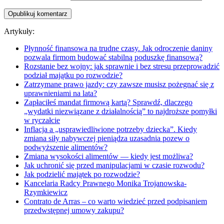
Artykuły:
Płynność finansowa na trudne czasy. Jak odroczenie daniny
pozwala firmom budować stabilną poduszkę finansową?
Rozstanie bez wojny: jak sprawnie i bez stresu przeprowadzić
podział majątku po rozwodzie?
Zatrzymane prawo jazdy: czy zawsze musisz pożegnać się z
uprawnieniami na lata?
Zapłaciłeś mandat firmową kartą? Sprawdź, dlaczego
„wydatki niezwiązane z działalnością” to najdroższe pomyłki
w ryczałcie
Inflacja a „usprawiedliwione potrzeby dziecka”. Kiedy
zmiana siły nabywczej pieniądza uzasadnia pozew o
podwyższenie alimentów?
Zmiana wysokości alimentów — kiedy jest możliwa?
Jak uchronić się przed manipulacjami w czasie rozwodu?
Jak podzielić majątek po rozwodzie?
Kancelaria Radcy Prawnego Monika Trojanowska-
Rzymkiewicz
Contrato de Arras – co warto wiedzieć przed podpisaniem
przedwstępnej umowy zakupu?