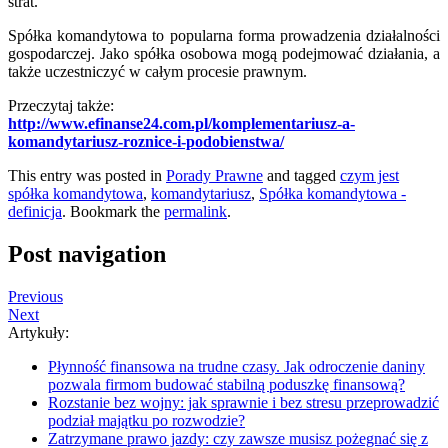
strat.
Spółka komandytowa to popularna forma prowadzenia działalności
gospodarczej. Jako spółka osobowa mogą podejmować działania, a
także uczestniczyć w całym procesie prawnym.
Przeczytaj także:
http://www.efinanse24.com.pl/komplementariusz-a-
komandytariusz-roznice-i-podobienstwa/
This entry was posted in
Porady Prawne
and tagged
czym jest
spółka komandytowa
,
komandytariusz
,
Spółka komandytowa -
definicja
. Bookmark the
permalink
.
Post navigation
Previous
Next
Artykuły:
Płynność finansowa na trudne czasy. Jak odroczenie daniny
pozwala firmom budować stabilną poduszkę finansową?
Rozstanie bez wojny: jak sprawnie i bez stresu przeprowadzić
podział majątku po rozwodzie?
Zatrzymane prawo jazdy: czy zawsze musisz pożegnać się z