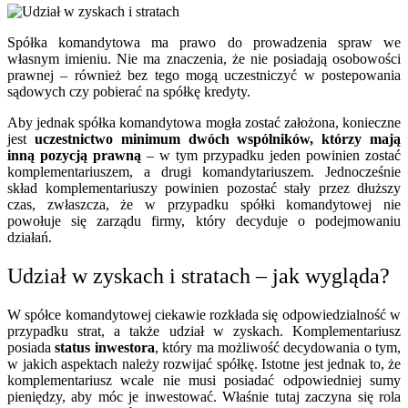
Spółka komandytowa ma prawo do prowadzenia spraw we
własnym imieniu. Nie ma znaczenia, że nie posiadają osobowości
prawnej – również bez tego mogą uczestniczyć w postepowania
sądowych czy pobierać na spółkę kredyty.
Aby jednak spółka komandytowa mogła zostać założona, konieczne
jest
uczestnictwo minimum dwóch wspólników, którzy mają
inną pozycją prawną
– w tym przypadku jeden powinien zostać
komplementariuszem, a drugi komandytariuszem. Jednocześnie
skład komplementariuszy powinien pozostać stały przez dłuższy
czas, zwłaszcza, że w przypadku spółki komandytowej nie
powołuje się zarządu firmy, który decyduje o podejmowaniu
działań.
Udział w zyskach i stratach – jak wygląda?
W spółce komandytowej ciekawie rozkłada się odpowiedzialność w
przypadku strat, a także udział w zyskach. Komplementariusz
posiada
status inwestora
, który ma możliwość decydowania o tym,
w jakich aspektach należy rozwijać spółkę. Istotne jest jednak to, że
komplementariusz wcale nie musi posiadać odpowiedniej sumy
pieniędzy, aby móc je inwestować. Właśnie tutaj zaczyna się rola