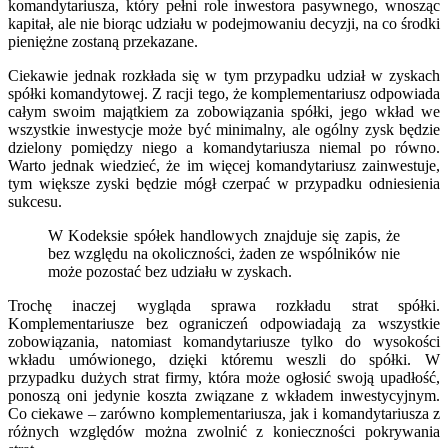
komandytariusza, który pełni role inwestora pasywnego, wnosząc
kapitał, ale nie biorąc udziału w podejmowaniu decyzji, na co środki
pieniężne zostaną przekazane.
Ciekawie jednak rozkłada się w tym przypadku udział w zyskach
spółki komandytowej. Z racji tego, że komplementariusz odpowiada
całym swoim majątkiem za zobowiązania spółki, jego wkład we
wszystkie inwestycje może być minimalny, ale ogólny zysk będzie
dzielony pomiędzy niego a komandytariusza niemal po równo.
Warto jednak wiedzieć, że im więcej komandytariusz zainwestuje,
tym większe zyski będzie mógł czerpać w przypadku odniesienia
sukcesu.
W Kodeksie spółek handlowych znajduje się zapis, że
bez względu na okoliczności, żaden ze wspólników nie
może pozostać bez udziału w zyskach.
Trochę inaczej wygląda sprawa rozkładu strat spółki.
Komplementariusze bez ograniczeń odpowiadają za wszystkie
zobowiązania, natomiast komandytariusze tylko do wysokości
wkładu umówionego, dzięki któremu weszli do spółki. W
przypadku dużych strat firmy, która może ogłosić swoją upadłość,
ponoszą oni jedynie koszta związane z wkładem inwestycyjnym.
Co ciekawe – zarówno komplementariusza, jak i komandytariusza z
różnych względów można zwolnić z konieczności pokrywania