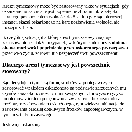
Areszt tymczasowy może być zastosowany także w sytuacjach, gdy
oskarżonemu zarzucane jest popełnienie zbrodni lub występku
karanego pozbawieniem wolności do 8 lat lub gdy sąd pierwszej
instancji skazał oskarżonego na karę pozbawienia wolności nie
niższą niż 3 lata.
Szczególną sytuacją dla której areszt tymczasowy znajduje
zastosowanie jest także przypadek, w którym istnieje
uzasadniona
obawa możliwości popełnienia przez oskarżonego przestępstwa
przeciwko życiu, zdrowiu lub bezpieczeństwu powszechnemu.
Dlaczego areszt tymczasowy jest powszechnie
stosowany?
Sąd decyduje o tym jaką formę środków zapobiegawczych
zastosować względem oskarżonego na podstawie zarzucanych mu
czynów oraz okoliczności z nimi związanych. Im wyższe ryzyko
problemów z tokiem postępowania związanych bezpośrednio z
możliwym zachowaniem oskarżonego, tym większa inklinacja do
zastosowania bardziej dotkliwych środków zapobiegawczych, w
tym aresztu tymczasowego.
Jeśli więc oskarżony: