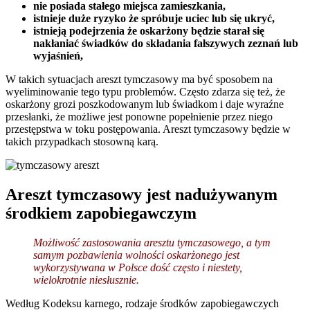
nie posiada stałego miejsca zamieszkania,
istnieje duże ryzyko że spróbuje uciec lub się ukryć,
istnieją podejrzenia że oskarżony będzie starał się
nakłaniać świadków do składania fałszywych zeznań lub
wyjaśnień,
W takich sytuacjach areszt tymczasowy ma być sposobem na
wyeliminowanie tego typu problemów. Często zdarza się też, że
oskarżony grozi poszkodowanym lub świadkom i daje wyraźne
przesłanki, że możliwe jest ponowne popełnienie przez niego
przestępstwa w toku postępowania. Areszt tymczasowy będzie w
takich przypadkach stosowną karą.
Areszt tymczasowy jest nadużywanym
środkiem zapobiegawczym
Możliwość zastosowania aresztu tymczasowego, a tym
samym pozbawienia wolności oskarżonego jest
wykorzystywana w Polsce dość często i niestety,
wielokrotnie niesłusznie.
Według Kodeksu karnego, rodzaje środków zapobiegawczych