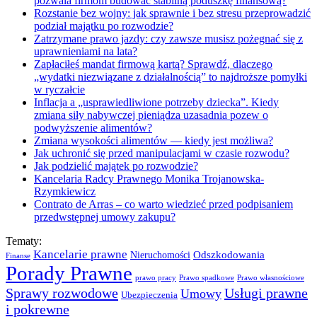
pozwala firmom budować stabilną poduszkę finansową?
Rozstanie bez wojny: jak sprawnie i bez stresu przeprowadzić
podział majątku po rozwodzie?
Zatrzymane prawo jazdy: czy zawsze musisz pożegnać się z
uprawnieniami na lata?
Zapłaciłeś mandat firmową kartą? Sprawdź, dlaczego
„wydatki niezwiązane z działalnością” to najdroższe pomyłki
w ryczałcie
Inflacja a „usprawiedliwione potrzeby dziecka”. Kiedy
zmiana siły nabywczej pieniądza uzasadnia pozew o
podwyższenie alimentów?
Zmiana wysokości alimentów — kiedy jest możliwa?
Jak uchronić się przed manipulacjami w czasie rozwodu?
Jak podzielić majątek po rozwodzie?
Kancelaria Radcy Prawnego Monika Trojanowska-
Rzymkiewicz
Contrato de Arras – co warto wiedzieć przed podpisaniem
przedwstępnej umowy zakupu?
Tematy:
Kancelarie prawne
Odszkodowania
Nieruchomości
Finanse
Porady Prawne
prawo pracy
Prawo spadkowe
Prawo własnościowe
Sprawy rozwodowe
Usługi prawne
Umowy
Ubezpieczenia
i pokrewne