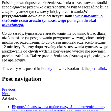
Polskie prawo dopuszcza złożenie zażalenia na zastosowane środki
zapobiegawcze przeciwko oskarżonemu, w tym w szczególności na
zasądzony areszt tymczasowy lub jego czas trwania.
W
przygotowaniu odwołania od decyzji sądu i
wnioskowaniu o
skrócenie czasu aresztu tymczasowego pomaga adwokat
oskarżonego.
Co do zasady, tymczasowe aresztowanie nie powinno trwać dłużej
niż 3 miesiące (w postępowaniu przygotowawczym), choć istnieje
możliwość przedłużenia go do okresu nieprzekraczającego łącznie
12 miesięcy. Łączny dopuszczalny okres stosowania tymczasowego
aresztowania od chwili wydania pierwszego wyroku nie powinien
przekraczać 2 lat. Dalsze przedłużenia zasądzane są wyłącznie przez
sąd apelacyjny.
This entry was posted in
Porady Prawne
. Bookmark the
permalink
.
Post navigation
Previous
Next
Artykuły:
Płynność finansowa na trudne czasy. Jak odroczenie daniny