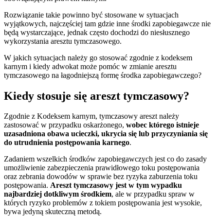
Rozwiązanie takie powinno być stosowane w sytuacjach
wyjątkowych, najczęściej tam gdzie inne środki zapobiegawcze nie
będą wystarczające, jednak często dochodzi do niesłusznego
wykorzystania aresztu tymczasowego.
W jakich sytuacjach należy go stosować zgodnie z kodeksem
karnym i kiedy adwokat może pomóc w zmianie aresztu
tymczasowego na łagodniejszą formę środka zapobiegawczego?
Kiedy stosuje się areszt tymczasowy?
Zgodnie z Kodeksem karnym, tymczasowy areszt należy
zastosować w przypadku oskarżonego,
wobec którego istnieje
uzasadniona obawa ucieczki, ukrycia się lub przyczyniania się
do utrudnienia postępowania karnego
.
Zadaniem wszelkich środków zapobiegawczych jest co do zasady
umożliwienie zabezpieczenia prawidłowego toku postępowania
oraz zebrania dowodów w sprawie bez ryzyka zaburzenia toku
postępowania.
Areszt tymczasowy jest w tym wypadku
najbardziej dotkliwym środkiem
, ale w przypadku spraw w
których ryzyko problemów z tokiem postępowania jest wysokie,
bywa jedyną skuteczną metodą.